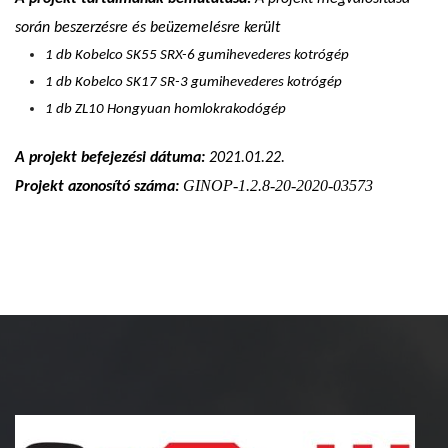
során beszerzésre és beüzemelésre került
1 db Kobelco SK55 SRX-6 gumihevederes kotrógép
1 db Kobelco SK17 SR-3 gumihevederes kotrógép
1 db ZL10 Hongyuan homlokrakodógép
A projekt befejezési dátuma:
2021.01.22.
GINOP-1.2.8-20-2020-
03573
Projekt azonosító száma: