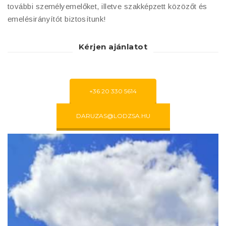
további személyemelőket, illetve szakképzett közözőt és
emelésirányítót biztosítunk!
Kérjen ajánlatot
+36 20 330 5614
DARUZAS@LODZSA.HU