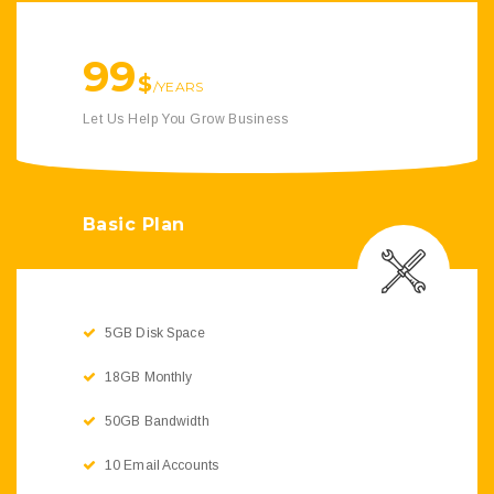
99
$
/YEARS
Let Us Help You Grow Business
Basic Plan
5GB Disk Space
18GB Monthly
50GB Bandwidth
10 Email Accounts