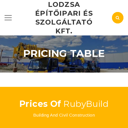
LODZSA
ÉPÍTŐIPARI ÉS
SZOLGÁLTATÓ
KFT.
PRICING TABLE
Prices Of
RubyBuild
Building And Civil Construction